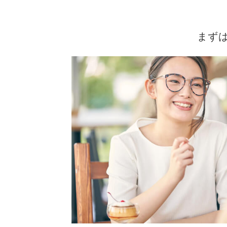
コ
ナ
ン
ビ
テ
ゲ
まず
ン
ー
ツ
シ
へ
ョ
ス
ン
キ
に
ッ
移
プ
動